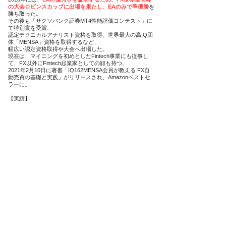
の大会ロビンスカップに出場を果たし、EAのみで準優勝
を
勝ち取った。
その後も「サクソバンク証券MT4性能評価コンテスト」に
て特別賞を受賞、
認定テクニカルアナリスト資格を取得、世界最大の高IQ団
体「MENSA」資格を取得するなど、
幅広い認定資格取得や大会へ出場した。
現在は、マイニングを初めとしたFintech事業にも従事し
て、FX以外にFintech起業家としての顔も持つ。
2021年2月10日に著書「IQ162MENSA会員が教える FX自
動売買の基礎と実践」がリリースされ、Amazonベストセ
ラーに。
【実績】
Amazonベストセラー著書
ラジオ日経出演
証券会社公演
ロビンスカップ準優勝
MENSA会員
​等