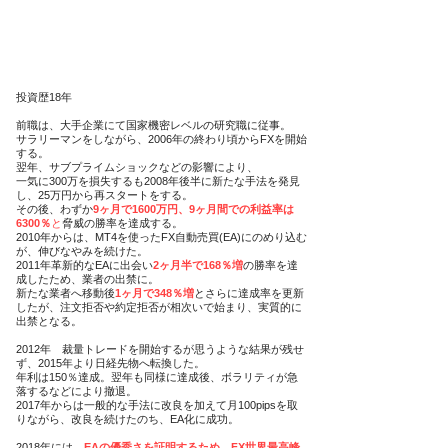
投資歴18年
前職は、大手企業にて国家機密レベルの研究職に従事。
サラリーマンをしながら、2006年の終わり頃からFXを開始
する。
翌年、サブプライムショックなどの影響により、
一気に300万を損失するも2008年後半に新たな手法を発見
し、25万円から再スタートをする。
​その後、わずか
9ヶ月で1600万円、9ヶ月間での利益率は
6300％
と
脅威の勝率を達成する。
2010年からは、MT4を使ったFX自動売買(EA)にのめり込む
が、伸びなやみを続けた。
2011年革新的なEAに出会い
2ヶ月半で168％増
の勝率を達
成したため、業者の出禁に。
新たな業者へ移動後
1ヶ月で348％増
とさらに達成率を更新
したが、注文拒否や約定拒否が相次いで始まり、実質的に
出禁となる。
2012年 裁量トレードを開始するが思うような結果が残せ
ず、2015年より日経先物へ転換した。
年利は150％達成。翌年も同様に達成後、ボラリティが急
落するなどにより撤退。
2017年からは一般的な手法に改良を加えて月100pipsを取
りながら、改良を続けたのち、EA化に成功。
2018年には、
EAの優秀さを証明するため、FX世界最高峰